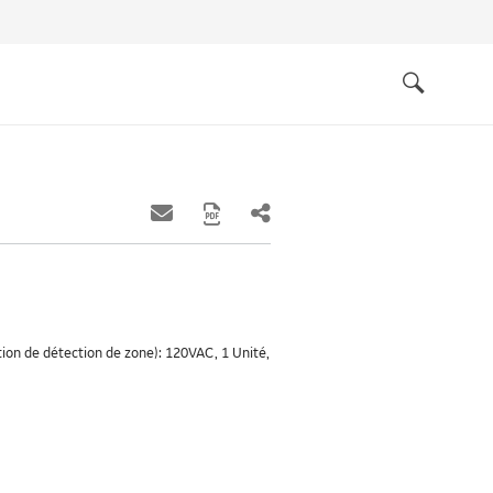
Quick
links
Search
ption de détection de zone): 120VAC, 1 Unité,