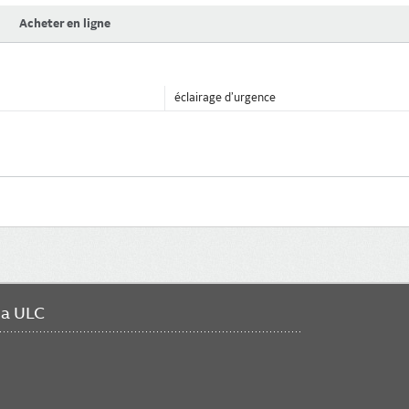
Acheter en ligne
éclairage d’urgence
da ULC
FO
ME