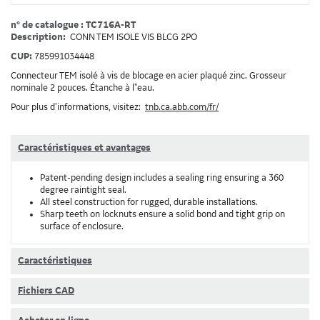
n° de catalogue : TC716A-RT
Description:
CONN TEM ISOLE VIS BLCG 2PO
CUP:
785991034448
Connecteur TEM isolé à vis de blocage en acier plaqué zinc. Grosseur
nominale 2 pouces. Étanche à l"eau.
Pour plus d’informations, visitez:
tnb.ca.abb.com/fr/
Caractéristiques et avantages
Patent-pending design includes a sealing ring ensuring a 360
degree raintight seal.
All steel construction for rugged, durable installations.
Sharp teeth on locknuts ensure a solid bond and tight grip on
surface of enclosure.
Caractéristiques
Fichiers CAD