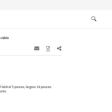
Quick
links
Search
 câble
l latéral 5 pouces, largeur 24 pouces.
uces.