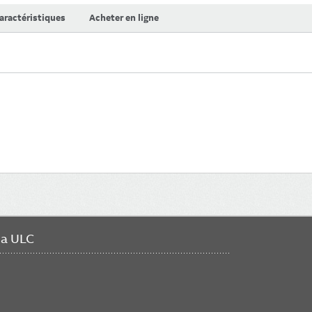
aractéristiques
Acheter en ligne
da ULC
FO
ME