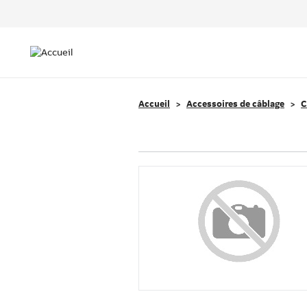
Header
Top
Main
Menu
navigation
Accueil
Accessoires de câblage
C