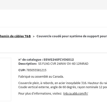
hemin de câbles T&B
Couvercle coudé pour système de support pour
n° de catalogue : SSW524SFCVO6012
Description:
SS FLNG CVR 24INW OV-60 12INRAD
CUP:
785055581215
Fabriqué ou assemblé au Canada.
Couvercle plein, à rebords, en acier inoxydable 316. Hauteur du rai
Coude vertical externe, angle de 60 degrés, rayon nominale 12 po
Pour plus d’informations, visitez:
tnb.ca.abb.com/fr/