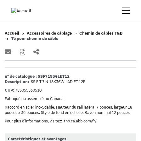
Accueil
Accessoires de câblage
Chemin de câbles T&B
Té pour chemin de câble
n° de catalogue : SSF71836LET12
Description:
SS FIT 7IN 18X36W LAD ET 12R
CUP:
785055530510
Fabriqué ou assemblé au Canada.
Raccord en acier inoxydable. Hauteur du rail latéral 7 pouces, largeur 18
pouces x 36 pouces. Style de fond en échelle. Rayon nominal 12 pouces.
Pour plus d’informations, visitez:
tnb.ca.abb.com/fr/
Caractéristiques et avantages