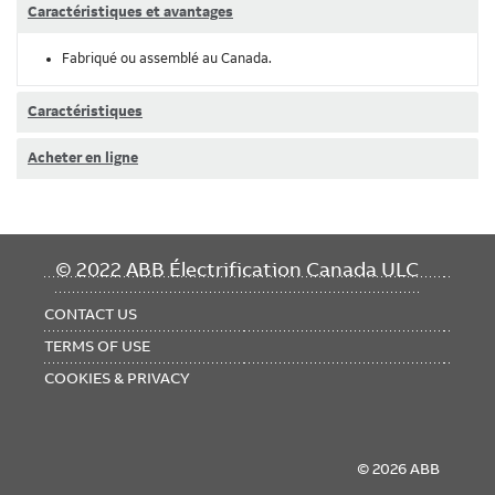
Caractéristiques et avantages
Fabriqué ou assemblé au Canada.
Caractéristiques
Acheter en ligne
FOOTER
© 2022 ABB Électrification Canada ULC
MENU
CONTACT US
TERMS OF USE
COOKIES & PRIVACY
© 2026 ABB