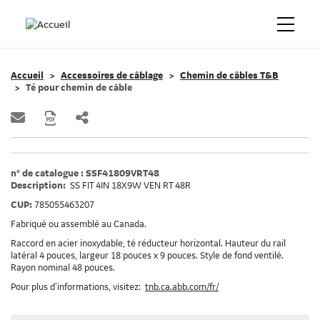
Accueil
Accessoires de câblage
Chemin de câbles T&B
Té pour chemin de câble
n° de catalogue : SSF41809VRT48
Description:
SS FIT 4IN 18X9W VEN RT 48R
CUP:
785055463207
Fabriqué ou assemblé au Canada.
Raccord en acier inoxydable, té réducteur horizontal. Hauteur du rail
latéral 4 pouces, largeur 18 pouces x 9 pouces. Style de fond ventilé.
Rayon nominal 48 pouces.
Pour plus d’informations, visitez:
tnb.ca.abb.com/fr/