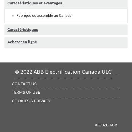
Caractéristiques et avantages
Fabriqué ou assemblé au Canada.
Caractéristiques
Acheter en ligne
FOOTER
© 2022 ABB Électrification Canada ULC
MENU
CONTACT US
TERMS OF USE
COOKIES & PRIVACY
© 2026 ABB