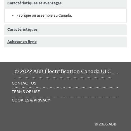
Caractéristiques et avantages
Fabriqué ou assemblé au Canada.
Caractéristiques
Acheter en ligne
FOOTER
© 2022 ABB Électrification Canada ULC
MENU
CONTACT US
TERMS OF USE
COOKIES & PRIVACY
© 2026 ABB