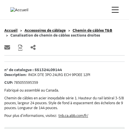
Accueil
Accessoires de câblage
Chemin de câbles T&B
Canalisation de chemin de câbles sections droites
n° de catalogue : SS1324L09144
Description:
INOX DTE 3PO 24LRG ECH 9POEE 12PI
CUP:
785055595359
Fabriqué ou assemblé au Canada.
Chemin de câbles en acier inoxydable série 1. Hauteur du rail latéral 3-5/8
pouces, largeur 24 pouces. Style de fond à espacement des échelons de 9
pouces. Longueur de 144 pouces.
Pour plus d’informations, visitez:
tnb.ca.abb.com/fr/