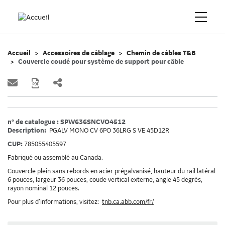
Accueil
Accessoires de câblage
Chemin de câbles T&B
Couvercle coudé pour système de support pour câble
n° de catalogue : SPW636SNCVO4512
Description:
PGALV MONO CV 6PO 36LRG S VE 45D12R
CUP:
785055405597
Fabriqué ou assemblé au Canada.
Couvercle plein sans rebords en acier prégalvanisé, hauteur du rail latéral
6 pouces, largeur 36 pouces, coude vertical externe, angle 45 degrés,
rayon nominal 12 pouces.
Pour plus d’informations, visitez:
tnb.ca.abb.com/fr/