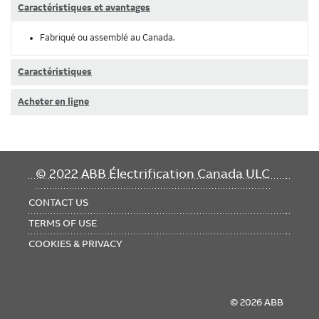
Caractéristiques et avantages
Fabriqué ou assemblé au Canada.
Caractéristiques
Acheter en ligne
FOOTER
© 2022 ABB Électrification Canada ULC
MENU
CONTACT US
TERMS OF USE
COOKIES & PRIVACY
© 2026 ABB