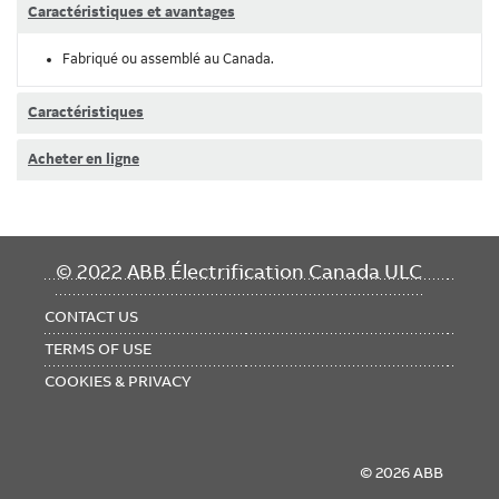
Caractéristiques et avantages
Fabriqué ou assemblé au Canada.
Caractéristiques
Acheter en ligne
FOOTER
© 2022 ABB Électrification Canada ULC
MENU
CONTACT US
TERMS OF USE
COOKIES & PRIVACY
© 2026 ABB