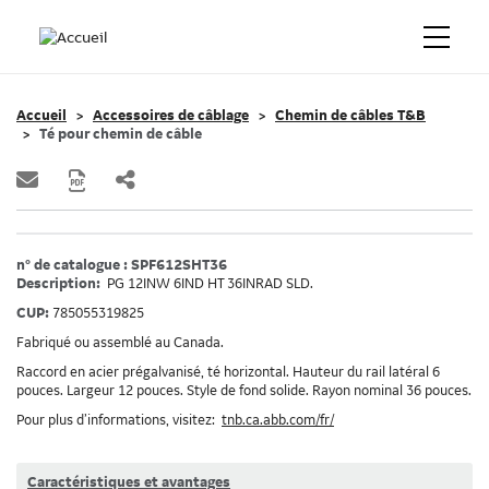
Accueil
Accessoires de câblage
Chemin de câbles T&B
Té pour chemin de câble
n° de catalogue : SPF612SHT36
Description:
PG 12INW 6IND HT 36INRAD SLD.
CUP:
785055319825
Fabriqué ou assemblé au Canada.
Raccord en acier prégalvanisé, té horizontal. Hauteur du rail latéral 6
pouces. Largeur 12 pouces. Style de fond solide. Rayon nominal 36 pouces.
Pour plus d’informations, visitez:
tnb.ca.abb.com/fr/
Caractéristiques et avantages