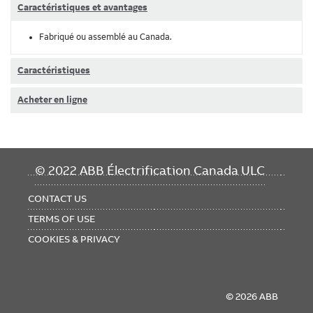
Caractéristiques et avantages
Fabriqué ou assemblé au Canada.
Caractéristiques
Acheter en ligne
FOOTER
© 2022 ABB Électrification Canada ULC
MENU
CONTACT US
TERMS OF USE
COOKIES & PRIVACY
© 2026 ABB