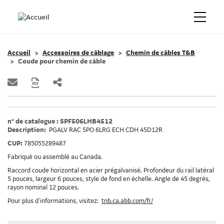
Accueil
Accessoires de câblage
Chemin de câbles T&B
Coude pour chemin de câble
n° de catalogue : SPF506LHB4512
Description:
PGALV RAC 5PO 6LRG ECH CDH 45D12R
CUP:
785055289487
Fabriqué ou assemblé au Canada.
Raccord coude horizontal en acier prégalvanisé. Profondeur du rail latéral
5 pouces, largeur 6 pouces, style de fond en échelle. Angle de 45 degrés,
rayon nominal 12 pouces.
Pour plus d’informations, visitez:
tnb.ca.abb.com/fr/