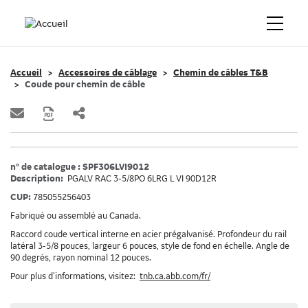
Accueil
Accessoires de câblage
Chemin de câbles T&B
Coude pour chemin de câble
n° de catalogue : SPF306LVI9012
Description:
PGALV RAC 3-5/8PO 6LRG L VI 90D12R
CUP:
785055256403
Fabriqué ou assemblé au Canada.
Raccord coude vertical interne en acier prégalvanisé. Profondeur du rail
latéral 3-5/8 pouces, largeur 6 pouces, style de fond en échelle. Angle de
90 degrés, rayon nominal 12 pouces.
Pour plus d’informations, visitez:
tnb.ca.abb.com/fr/