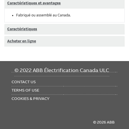
Caractéristiques et avantages
Fabriqué ou assemblé au Canada.
Caractéristiques
Acheter en ligne
FOOTER
© 2022 ABB Électrification Canada ULC
MENU
CONTACT US
TERMS OF USE
COOKIES & PRIVACY
© 2026 ABB