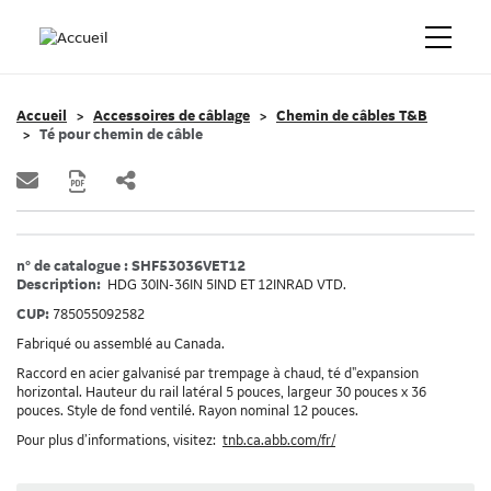
Accueil
Accessoires de câblage
Chemin de câbles T&B
Té pour chemin de câble
n° de catalogue : SHF53036VET12
Description:
HDG 30IN-36IN 5IND ET 12INRAD VTD.
CUP:
785055092582
Fabriqué ou assemblé au Canada.
Raccord en acier galvanisé par trempage à chaud, té d"expansion
horizontal. Hauteur du rail latéral 5 pouces, largeur 30 pouces x 36
pouces. Style de fond ventilé. Rayon nominal 12 pouces.
Pour plus d’informations, visitez:
tnb.ca.abb.com/fr/