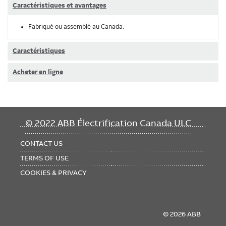
Caractéristiques et avantages
Fabriqué ou assemblé au Canada.
Caractéristiques
Acheter en ligne
FOOTER
© 2022 ABB Électrification Canada ULC
MENU
CONTACT US
TERMS OF USE
COOKIES & PRIVACY
© 2026 ABB