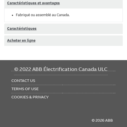
Caractéristiques et avantages
Fabriqué ou assemblé au Canada.
Caractéristiques
Acheter en ligne
FOOTER
© 2022 ABB Électrification Canada ULC
MENU
CONTACT US
TERMS OF USE
COOKIES & PRIVACY
© 2026 ABB