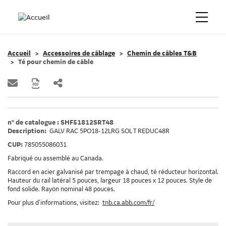
Accueil
Accessoires de câblage
Chemin de câbles T&B
Té pour chemin de câble
n° de catalogue : SHF51812SRT48
Description:
GALV RAC 5PO18-12LRG SOL T REDUC48R
CUP:
785055086031
Fabriqué ou assemblé au Canada.
Raccord en acier galvanisé par trempage à chaud, té réducteur horizontal.
Hauteur du rail latéral 5 pouces, largeur 18 pouces x 12 pouces. Style de
fond solide. Rayon nominal 48 pouces.
Pour plus d’informations, visitez:
tnb.ca.abb.com/fr/