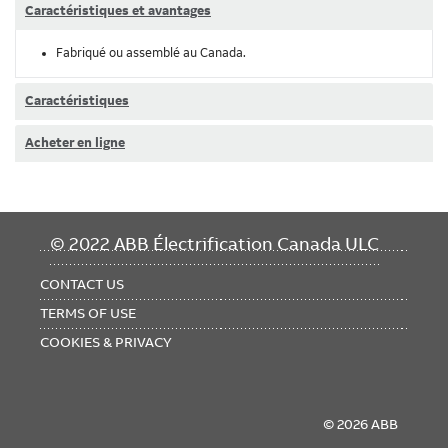
Caractéristiques et avantages
Fabriqué ou assemblé au Canada.
Caractéristiques
Acheter en ligne
FOOTER
© 2022 ABB Électrification Canada ULC
MENU
CONTACT US
TERMS OF USE
COOKIES & PRIVACY
© 2026 ABB