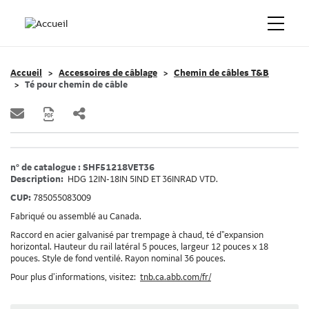
Accueil
Accessoires de câblage
Chemin de câbles T&B
Té pour chemin de câble
n° de catalogue : SHF51218VET36
Description:
HDG 12IN-18IN 5IND ET 36INRAD VTD.
CUP:
785055083009
Fabriqué ou assemblé au Canada.
Raccord en acier galvanisé par trempage à chaud, té d"expansion
horizontal. Hauteur du rail latéral 5 pouces, largeur 12 pouces x 18
pouces. Style de fond ventilé. Rayon nominal 36 pouces.
Pour plus d’informations, visitez:
tnb.ca.abb.com/fr/