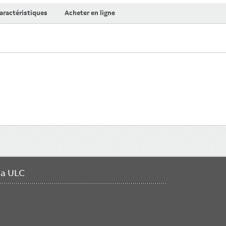
aractéristiques
Acheter en ligne
da ULC
FO
ME