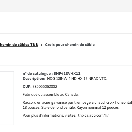
hemin de câbles T&B
Croix pour chemin de câble
n° de catalogue : SHF418VHX12
Description:
HDG 18INW 4IND HX 12INRAD VTD.
CUP:
785055062882
Fabriqué ou assemblé au Canada.
Raccord en acier galvanisé par trempage à chaud, croix horizontale
18 pouces. Style de fond ventilé. Rayon nominal 12 pouces.
Pour plus d’informations, visitez:
tnb.ca.abb.com/fr/