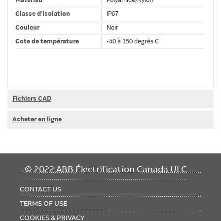
Matériau
Polyamide/Nylon
Classe d'isolation
IP67
Couleur
Noir
Cote de température
-40 à 150 degrés C
Classifications
Marque de produit
Harnessflex
Fichiers CAD
Acheter en ligne
Dimensions
Grosseur
NC16/NW13 à NC08/NW7,5
FOOTER
© 2022 ABB Électrification Canada ULC
MENU
Conformité et certifications
CONTACT US
RoHS
RoHS3 Compliant
TERMS OF USE
REACH
REACH 247 Compliant
COOKIES & PRIVACY