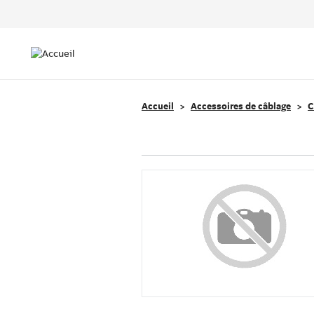
Header
Top
Main
Menu
navigation
Accueil
Accessoires de câblage
C