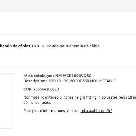
hemin de câbles T&B
Coude pour chemin de câble
n° de catalogue : NM-M6P1890VO36
Description:
6PO 18 LRG VO 90D36R NON METALLIC
CUP:
753554100510
Nonmetallic mitered 6 inches height fitting in polyester resin 18 
36 inches radius
Pour plus d’informations, visitez:
tnb.ca.abb.com/fr/