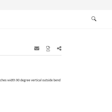
Quick
links
Search
inches width 90 degree vertical outside bend