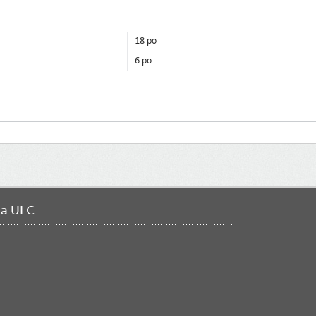
18 po
6 po
da ULC
FO
ME