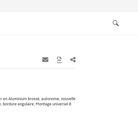
Quick
links
Search
tier en Aluminium brossé, autonome, nouvelle
e, bordure angulaire, Montage universel 8