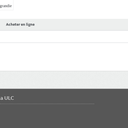
randie
Acheter en ligne
da ULC
FO
ME