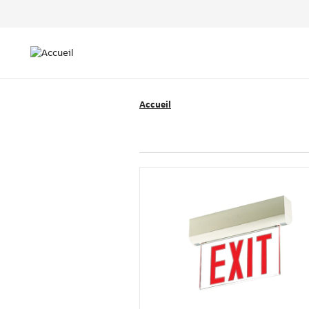
Header
Top
Main
Menu
navigation
Accueil