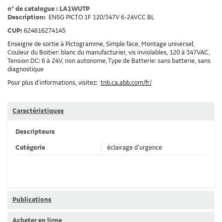
n° de catalogue : LA1WUTP
Description:
ENSG PICTO 1F 120/347V 6-24VCC BL
CUP:
624616274145
Enseigne de sortie à Pictogramme, Simple face, Montage universel,
Couleur du Boitier: blanc du manufacturier, vis inviolables, 120 à 347VAC,
Tension DC: 6 à 24V, non autonome, Type de Batterie: sans batterie, sans
diagnostique
Pour plus d’informations, visitez:
tnb.ca.abb.com/fr/
Caractéristiques
Descripteurs
Catégorie
éclairage d’urgence
Publications
Acheter en ligne