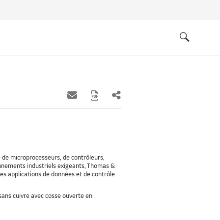
Quick
links
Search
e de microprocesseurs, de contrôleurs,
nnements industriels exigeants, Thomas &
les applications de données et de contrôle
sans cuivre avec cosse ouverte en