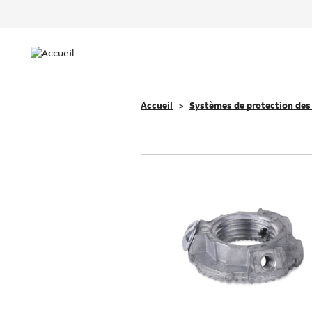
Header
Top
Main
Menu
navigation
Accueil
Systèmes de protection des