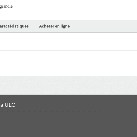
randie
aractéristiques
Acheter en ligne
da ULC
FO
ME