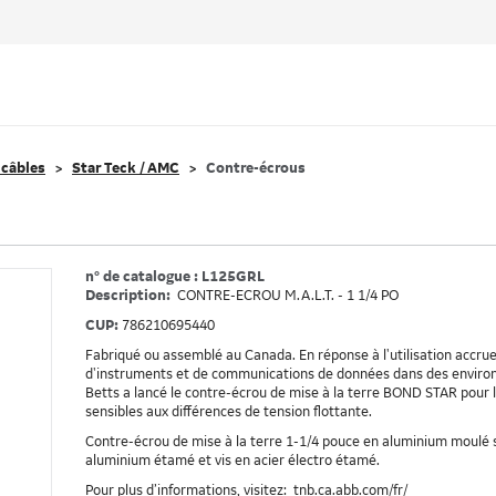
 câbles
Star Teck / AMC
Contre-écrous
n° de catalogue : L125GRL
Description:
CONTRE-ECROU M.A.L.T. - 1 1/4 PO
CUP:
786210695440
Fabriqué ou assemblé au Canada. En réponse à l'utilisation accru
d'instruments et de communications de données dans des enviro
Betts a lancé le contre-écrou de mise à la terre BOND STAR pour 
sensibles aux différences de tension flottante.
Contre-écrou de mise à la terre 1-1/4 pouce en aluminium moulé 
aluminium étamé et vis en acier électro étamé.
Pour plus d’informations, visitez:
tnb.ca.abb.com/fr/