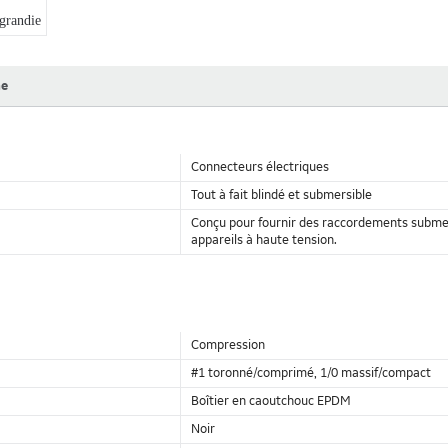
randie
ne
Connecteurs électriques
Tout à fait blindé et submersible
Conçu pour fournir des raccordements submer
appareils à haute tension.
Compression
#1 toronné/comprimé, 1/0 massif/compact
Boîtier en caoutchouc EPDM
Noir