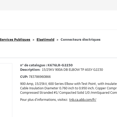
Services Publiques
Elastimold
Connecteurs électriques
n° de catalogue : K676LR-G2230
Description:
15/25KV 900A DB ELBOW TP ASSY G2230
CUP:
783786960866
900 Amp, 15/25kV, 600 Series Elbow with Test Point, with Insulate
Cable Insulation Diameter 0.760 inch to 0.950 inch. Copper Comp
Compressed Stranded #1/ Compacted Solid 1/0 /mmSquared Com
Pour plus d’informations, visitez:
tnb.ca.abb.com/fr/