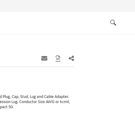
Quick
links
Search
d Plug, Cap, Stud, Lug and Cable Adapter.
ression Lug. Conductor Size AWG or kcmil,
pact 50.