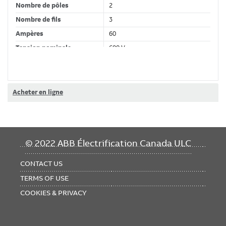
Nombre de pôles
2
Nombre de fils
3
Ampères
60
Tension nominale
600 V
Matériau
fonte d'aluminium
Acheter en ligne
Classifications
Marque de produit
Russellstoll
FOOTER
© 2022 ABB Électrification Canada ULC
MENU
CONTACT US
TERMS OF USE
COOKIES & PRIVACY