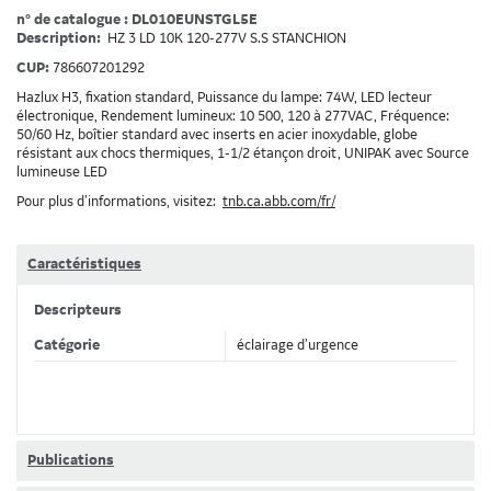
n° de catalogue : DL010EUNSTGL5E
Description:
HZ 3 LD 10K 120-277V S.S STANCHION
CUP:
786607201292
Hazlux H3, fixation standard, Puissance du lampe: 74W, LED lecteur
électronique, Rendement lumineux: 10 500, 120 à 277VAC, Fréquence:
50/60 Hz, boîtier standard avec inserts en acier inoxydable, globe
résistant aux chocs thermiques, 1-1/2 étançon droit, UNIPAK avec Source
lumineuse LED
Pour plus d’informations, visitez:
tnb.ca.abb.com/fr/
Caractéristiques
Descripteurs
Catégorie
éclairage d’urgence
Publications