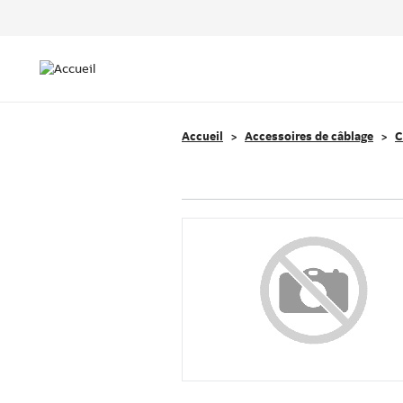
Header
Top
Main
Menu
navigation
Accueil
Accessoires de câblage
C