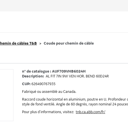
hemin de câbles T&B
Coude pour chemin de câble
n° de catalogue : AUF709VHB6024H
Description:
AL FIT 7IN 9W VEN HOR. BEND 60D24R
CUP:
626490767935
Fabriqué ou assemblé au Canada.
Raccord coude horizontal en aluminium, poutre en U. Profondeur du
style de fond ventilé. Angle de 60 degrés, rayon nominal 24 pouces.
Pour plus d’informations, visitez:
tnb.ca.abb.com/fr/