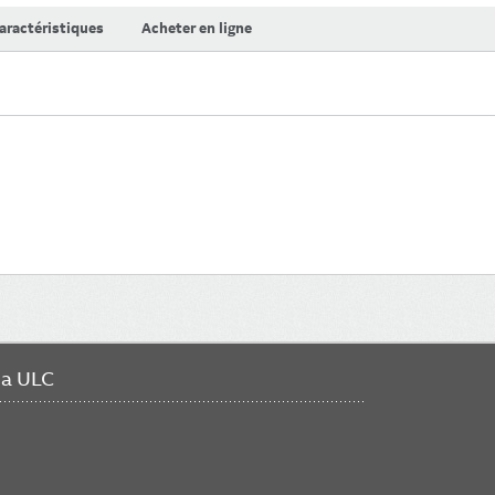
aractéristiques
Acheter en ligne
da ULC
FO
ME