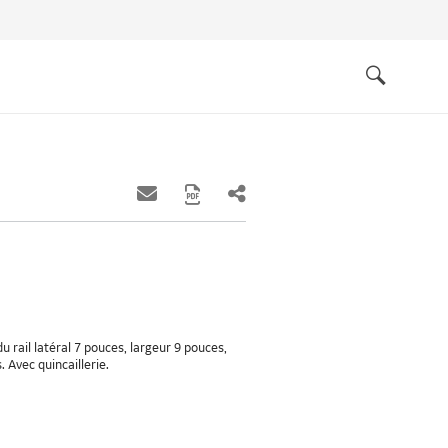
Quick
links
Search
 rail latéral 7 pouces, largeur 9 pouces,
 Avec quincaillerie.