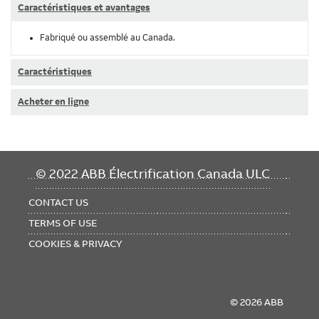
Caractéristiques et avantages
Fabriqué ou assemblé au Canada.
Caractéristiques
Acheter en ligne
FOOTER
© 2022 ABB Électrification Canada ULC
MENU
CONTACT US
TERMS OF USE
COOKIES & PRIVACY
© 2026 ABB