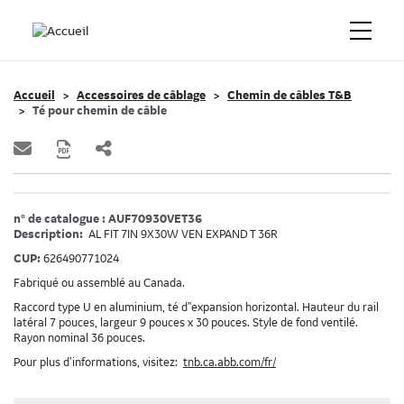
Accueil
Accessoires de câblage
Chemin de câbles T&B
Té pour chemin de câble
n° de catalogue : AUF70930VET36
Description:
AL FIT 7IN 9X30W VEN EXPAND T 36R
CUP:
626490771024
Fabriqué ou assemblé au Canada.
Raccord type U en aluminium, té d"expansion horizontal. Hauteur du rail
latéral 7 pouces, largeur 9 pouces x 30 pouces. Style de fond ventilé.
Rayon nominal 36 pouces.
Pour plus d’informations, visitez:
tnb.ca.abb.com/fr/