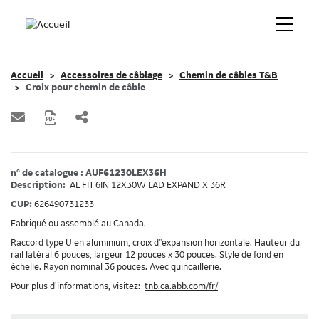
Accueil
Accessoires de câblage
Chemin de câbles T&B
Croix pour chemin de câble
n° de catalogue : AUF61230LEX36H
Description:
AL FIT 6IN 12X30W LAD EXPAND X 36R
CUP:
626490731233
Fabriqué ou assemblé au Canada.
Raccord type U en aluminium, croix d"expansion horizontale. Hauteur du
rail latéral 6 pouces, largeur 12 pouces x 30 pouces. Style de fond en
échelle. Rayon nominal 36 pouces. Avec quincaillerie.
Pour plus d’informations, visitez:
tnb.ca.abb.com/fr/