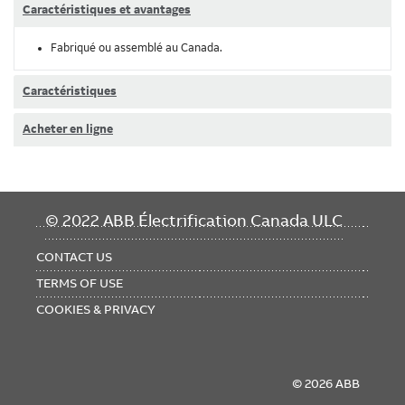
Caractéristiques et avantages
Fabriqué ou assemblé au Canada.
Caractéristiques
Acheter en ligne
FOOTER
© 2022 ABB Électrification Canada ULC
MENU
CONTACT US
TERMS OF USE
COOKIES & PRIVACY
© 2026 ABB