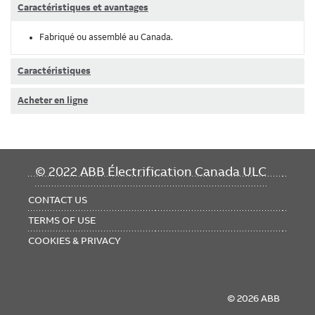
Caractéristiques et avantages
Fabriqué ou assemblé au Canada.
Caractéristiques
Acheter en ligne
FOOTER
© 2022 ABB Électrification Canada ULC
MENU
CONTACT US
TERMS OF USE
COOKIES & PRIVACY
© 2026 ABB