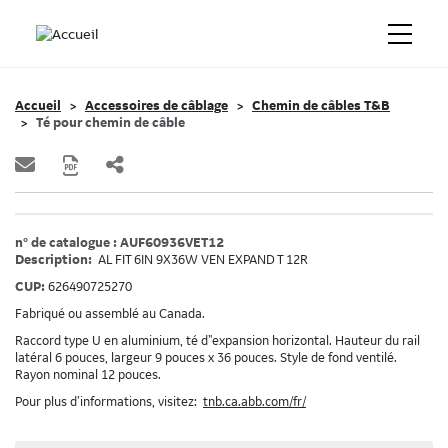
Accueil
Accessoires de câblage
Chemin de câbles T&B
Té pour chemin de câble
n° de catalogue : AUF60936VET12
Description:
AL FIT 6IN 9X36W VEN EXPAND T 12R
CUP:
626490725270
Fabriqué ou assemblé au Canada.
Raccord type U en aluminium, té d"expansion horizontal. Hauteur du rail
latéral 6 pouces, largeur 9 pouces x 36 pouces. Style de fond ventilé.
Rayon nominal 12 pouces.
Pour plus d’informations, visitez:
tnb.ca.abb.com/fr/