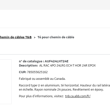
hemin de câbles T&B
Té pour chemin de câble
n° de catalogue : AUF424LHT24E
Description:
AL RAC 4PO 24LRG ECH T HOR 24R EPOX
CUP:
785055625162
Fabriqué ou assemblé au Canada.
Raccord type U en aluminium, té horizontal. Hauteur du rail latéra
en échelle. Rayon nominale 24 pouces. Revêtement en époxy.
Pour plus d’informations, visitez:
tnb.ca.abb.com/fr/