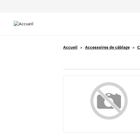
Header
Top
Main
Menu
navigation
Accueil
Accessoires de câblage
C