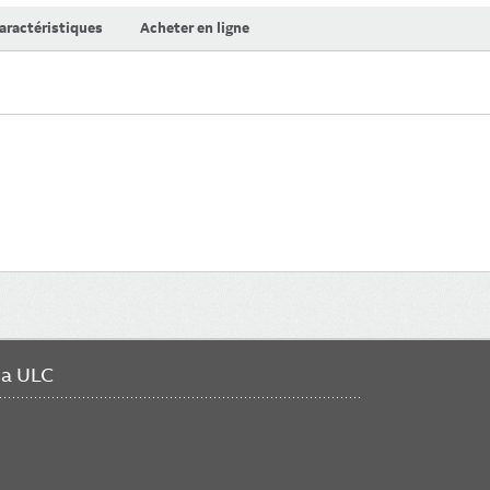
aractéristiques
Acheter en ligne
da ULC
FO
ME