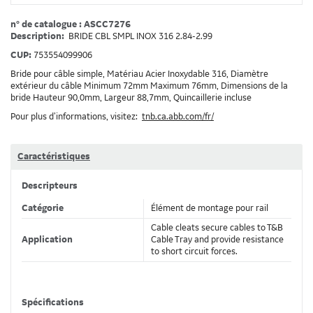
n° de catalogue : ASCC7276
Description:
BRIDE CBL SMPL INOX 316 2.84-2.99
CUP:
753554099906
Bride pour câble simple, Matériau Acier Inoxydable 316, Diamètre
extérieur du câble Minimum 72mm Maximum 76mm, Dimensions de la
bride Hauteur 90,0mm, Largeur 88,7mm, Quincaillerie incluse
Pour plus d’informations, visitez:
tnb.ca.abb.com/fr/
Caractéristiques
Descripteurs
Catégorie
Élément de montage pour rail
Cable cleats secure cables to T&B
Application
Cable Tray and provide resistance
to short circuit forces.
Spécifications