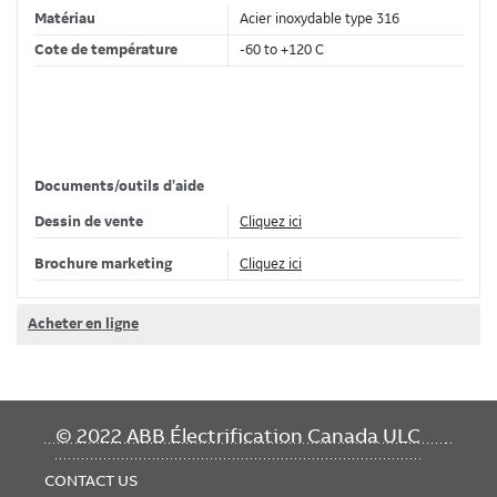
Matériau
Acier inoxydable type 316
Cote de température
-60 to +120 C
Classifications
Marque de produit
Chemin de câbles T&B
Documents/outils d'aide
Standard
IEC 61914:2015
Dessin de vente
Cliquez ici
Brochure marketing
Cliquez ici
Dimensions
Largeur
90 mm
Acheter en ligne
Hauteur
88.7 mm
FOOTER
© 2022 ABB Électrification Canada ULC
MENU
CONTACT US