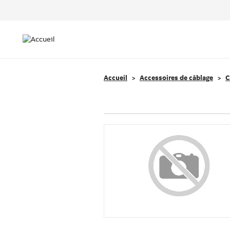
Header
Top
Main
Menu
navigation
Accueil
Accessoires de câblage
C