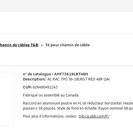
hemin de câbles T&B
Té pour chemin de câble
n° de catalogue : AHF73618LRT48H
Description:
AL RAC 7PO 36-18LRG T RED 48R QAI
CUP:
626490491243
Fabriqué ou assemblé au Canada.
Raccord en aluminium poutre en H, té réducteur horizontal. Hauteu
pouces x 18 pouces. Style de fond en échelle. Rayon nominal 48 pou
Pour plus d’informations, visitez:
tnb.ca.abb.com/fr/