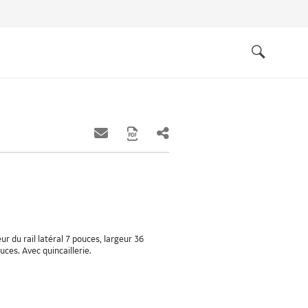
Quick
links
Search
r du rail latéral 7 pouces, largeur 36
ces. Avec quincaillerie.