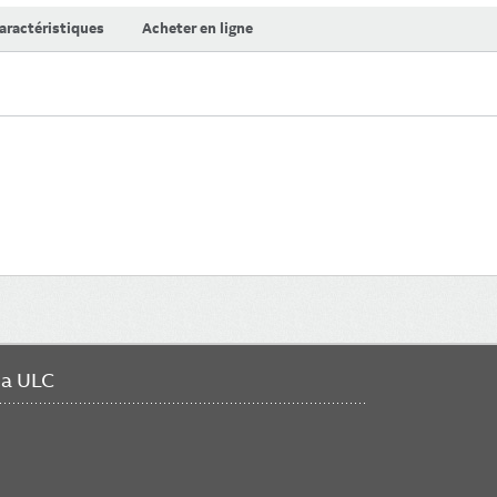
aractéristiques
Acheter en ligne
da ULC
FO
ME