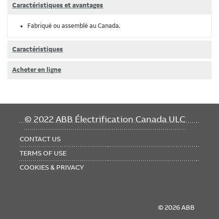
Caractéristiques et avantages
Fabriqué ou assemblé au Canada.
Caractéristiques
Acheter en ligne
FOOTER
© 2022 ABB Électrification Canada ULC
MENU
CONTACT US
TERMS OF USE
COOKIES & PRIVACY
© 2026 ABB