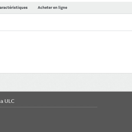
aractéristiques
Acheter en ligne
da ULC
FO
ME