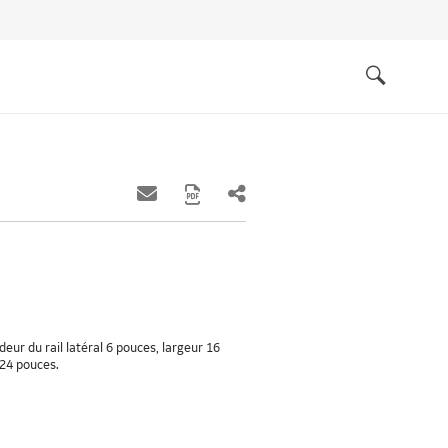
Quick
links
Search
eur du rail latéral 6 pouces, largeur 16
 24 pouces.