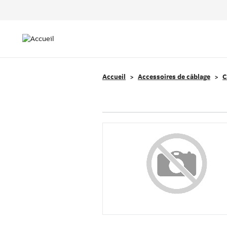
Header
Top
Main
Menu
navigation
Accueil
Accessoires de câblage
C