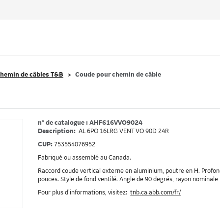
hemin de câbles T&B
Coude pour chemin de câble
n° de catalogue : AHF616VVO9024
Description:
AL 6PO 16LRG VENT VO 90D 24R
CUP:
753554076952
Fabriqué ou assemblé au Canada.
Raccord coude vertical externe en aluminium, poutre en H. Profond
pouces. Style de fond ventilé. Angle de 90 degrés, rayon nominale
Pour plus d’informations, visitez:
tnb.ca.abb.com/fr/