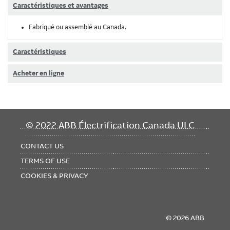
Caractéristiques et avantages
Fabriqué ou assemblé au Canada.
Caractéristiques
Acheter en ligne
FOOTER
© 2022 ABB Électrification Canada ULC
MENU
CONTACT US
TERMS OF USE
COOKIES & PRIVACY
© 2026 ABB