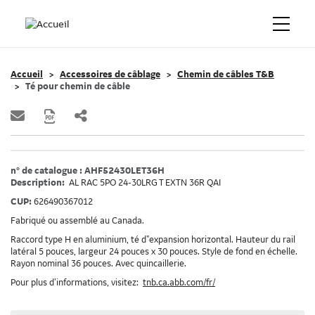
Accueil
Accessoires de câblage
Chemin de câbles T&B
Té pour chemin de câble
n° de catalogue : AHF52430LET36H
Description:
AL RAC 5PO 24-30LRG T EXTN 36R QAI
CUP:
626490367012
Fabriqué ou assemblé au Canada.
Raccord type H en aluminium, té d"expansion horizontal. Hauteur du rail
latéral 5 pouces, largeur 24 pouces x 30 pouces. Style de fond en échelle.
Rayon nominal 36 pouces. Avec quincaillerie.
Pour plus d’informations, visitez:
tnb.ca.abb.com/fr/