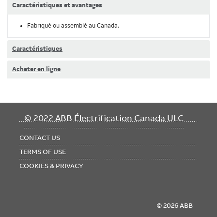
Caractéristiques et avantages
Fabriqué ou assemblé au Canada.
Caractéristiques
Acheter en ligne
FOOTER
© 2022 ABB Électrification Canada ULC
MENU
CONTACT US
TERMS OF USE
COOKIES & PRIVACY
© 2026 ABB