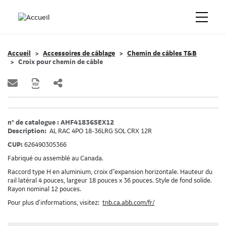
Accueil
Accessoires de câblage
Chemin de câbles T&B
Croix pour chemin de câble
n° de catalogue : AHF41836SEX12
Description:
AL RAC 4PO 18-36LRG SOL CRX 12R
CUP:
626490305366
Fabriqué ou assemblé au Canada.
Raccord type H en aluminium, croix d"expansion horizontale. Hauteur du
rail latéral 4 pouces, largeur 18 pouces x 36 pouces. Style de fond solide.
Rayon nominal 12 pouces.
Pour plus d’informations, visitez:
tnb.ca.abb.com/fr/