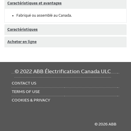
Caractéristiques et avantages
Fabriqué ou assemblé au Canada.
Caractéristiques
Acheter en ligne
FOOTER
© 2022 ABB Électrification Canada ULC
MENU
CONTACT US
TERMS OF USE
COOKIES & PRIVACY
© 2026 ABB