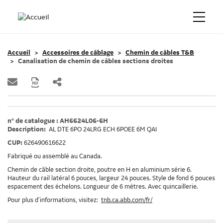
Accueil
Accessoires de câblage
Chemin de câbles T&B
Canalisation de chemin de câbles sections droites
n° de catalogue : AH6624L06-6H
Description:
AL DTE 6PO 24LRG ECH 6POEE 6M QAI
CUP:
626490616622
Fabriqué ou assemblé au Canada.
Chemin de câble section droite, poutre en H en aluminium série 6.
Hauteur du rail latéral 6 pouces, largeur 24 pouces. Style de fond 6 pouces
espacement des échelons. Longueur de 6 mètres. Avec quincaillerie.
Pour plus d’informations, visitez:
tnb.ca.abb.com/fr/