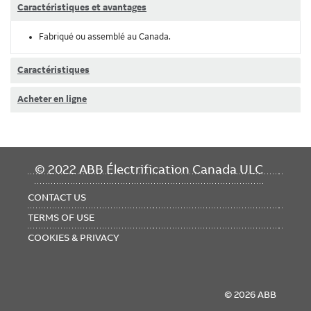
Caractéristiques et avantages
Fabriqué ou assemblé au Canada.
Caractéristiques
Acheter en ligne
FOOTER
© 2022 ABB Électrification Canada ULC
MENU
CONTACT US
TERMS OF USE
COOKIES & PRIVACY
© 2026 ABB