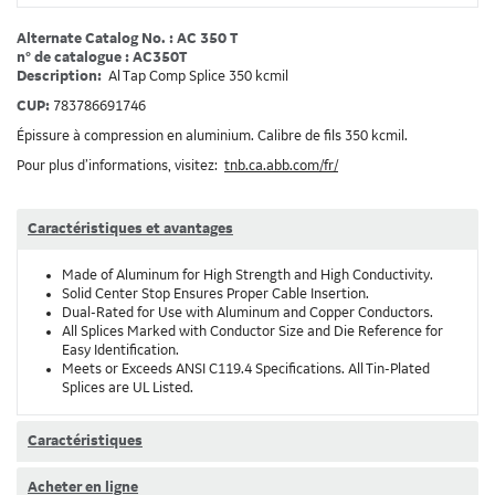
Alternate Catalog No. : AC 350 T
n° de catalogue : AC350T
Description:
Al Tap Comp Splice 350 kcmil
CUP:
783786691746
Épissure à compression en aluminium. Calibre de fils 350 kcmil.
Pour plus d’informations, visitez:
tnb.ca.abb.com/fr/
Caractéristiques et avantages
Made of Aluminum for High Strength and High Conductivity.
Solid Center Stop Ensures Proper Cable Insertion.
Dual-Rated for Use with Aluminum and Copper Conductors.
All Splices Marked with Conductor Size and Die Reference for
Easy Identification.
Meets or Exceeds ANSI C119.4 Specifications. All Tin-Plated
Splices are UL Listed.
Caractéristiques
Acheter en ligne