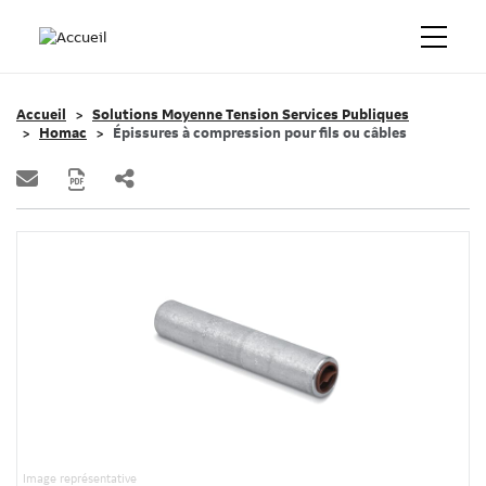
Accueil
Solutions Moyenne Tension Services Publiques
Homac
Épissures à compression pour fils ou câbles
Image représentative