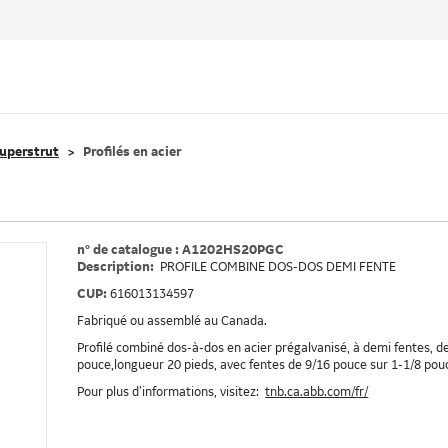
uperstrut
Profilés en acier
n° de catalogue : A1202HS20PGC
Description:
PROFILE COMBINE DOS-DOS DEMI FENTE
CUP:
616013134597
Fabriqué ou assemblé au Canada.
Profilé combiné dos-à-dos en acier prégalvanisé, à demi fentes, de
pouce,longueur 20 pieds, avec fentes de 9/16 pouce sur 1-1/8 po
Pour plus d’informations, visitez:
tnb.ca.abb.com/fr/