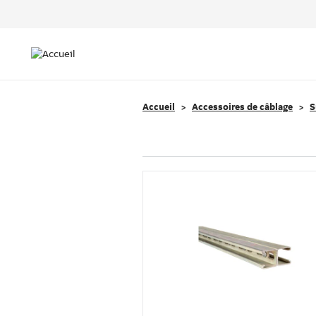
Header
Top
Main
Menu
navigation
Accueil
Accessoires de câblage
S