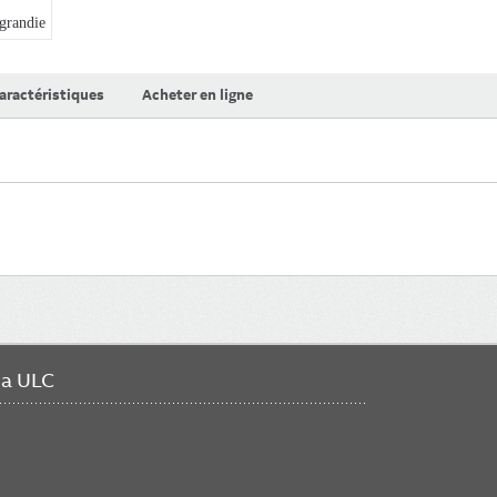
randie
aractéristiques
Acheter en ligne
da ULC
FO
ME