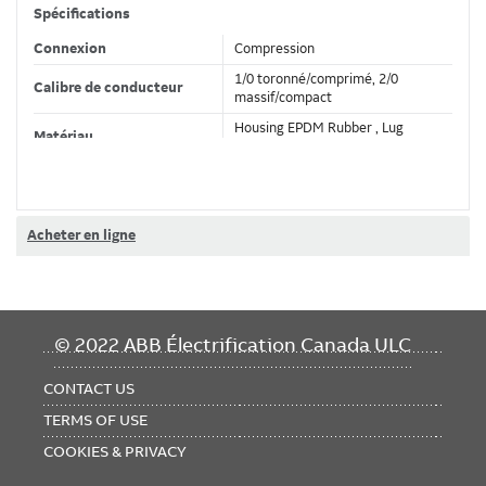
Spécifications
Connexion
Compression
1/0 toronné/comprimé, 2/0
Calibre de conducteur
massif/compact
Housing EPDM Rubber , Lug
Matériau
BiMetal
Couleur
Noir
Tension nominale
8.3 kV
Acheter en ligne
Isolation
caoutchouc EPDM
Cote de température
-40 à +65 C
FOOTER
© 2022 ABB Électrification Canada ULC
Classifications
MENU
Marque de produit
Elastimold
CONTACT US
Standard
IEEE 386 Standard
TERMS OF USE
COOKIES & PRIVACY