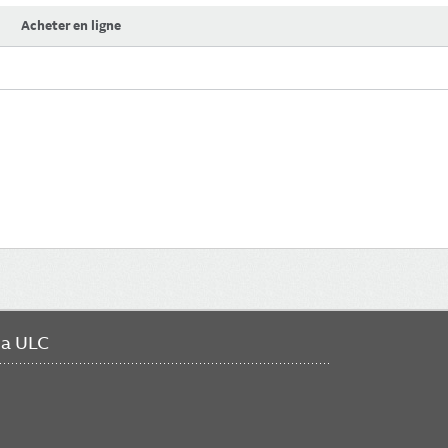
Acheter en ligne
da ULC
FO
ME