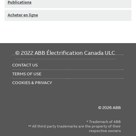
Publications
Acheter en ligne
FOOTER
© 2022 ABB Électrification Canada ULC
MENU
CONTACT US
TERMS OF USE
COOKIES & PRIVACY
© 2026 ABB
* Trademark of ABB
** All third party trademarks are the property of their
respective owners