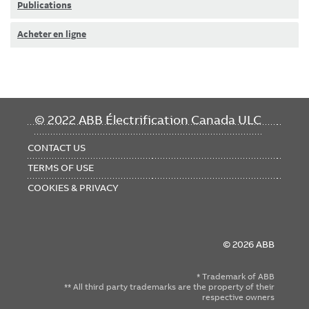
Publications
Acheter en ligne
FOOTER
© 2022 ABB Électrification Canada ULC
MENU
CONTACT US
TERMS OF USE
COOKIES & PRIVACY
© 2026 ABB
* Trademark of ABB
** All third party trademarks are the property of their
respective owners