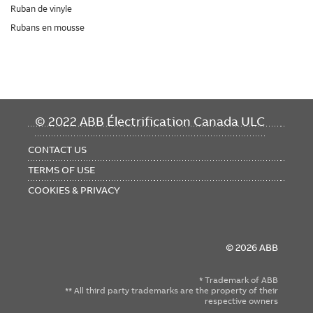
Ruban de vinyle
Rubans en mousse
FOOTER
© 2022 ABB Électrification Canada ULC
MENU
CONTACT US
TERMS OF USE
COOKIES & PRIVACY
© 2026 ABB
* Trademark of ABB
** All third party trademarks are the property of their
respective owners