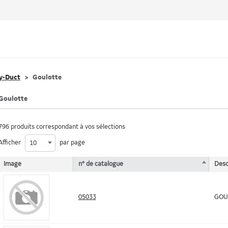
y-Duct
Goulotte
Goulotte
796 produits correspondant à vos sélections
Afficher
par page
10
Image
n° de catalogue
Desc
05033
GOUL