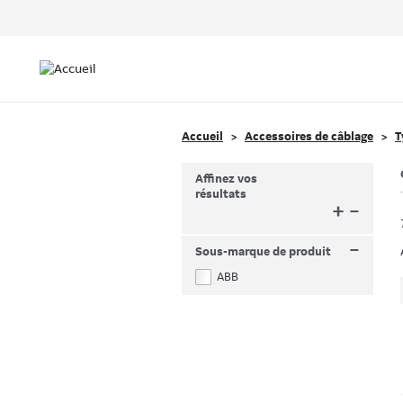
Header
Top
Main
Menu
navigation
Accueil
Accessoires de câblage
T
Affinez vos
résultats
+
–
–
Sous-marque de produit
ABB