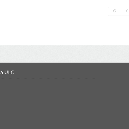
da ULC
FO
ME