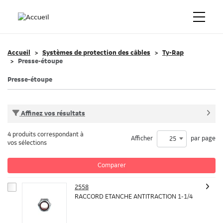
Accueil
Systèmes de protection des câbles
Ty-Rap
Presse-étoupe
Presse-étoupe
Affinez vos résultats
4 produits correspondant à
Afficher
par page
25
vos sélections
Comparer
2558
RACCORD ETANCHE ANTITRACTION 1-1/4