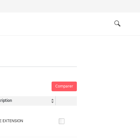
Quick
links
Search
Comparer
ription
E EXTENSION