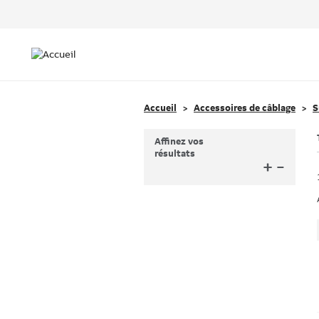
Header
Top
Main
Menu
navigation
Accueil
Accessoires de câblage
S
Affinez vos
résultats
+
–