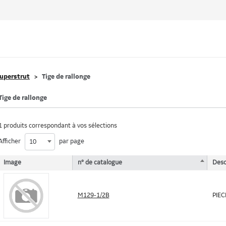
uperstrut
Tige de rallonge
Tige de rallonge
1 produits correspondant à vos sélections
Afficher
par page
10
Image
n° de catalogue
Desc
M129-1/2B
PIEC