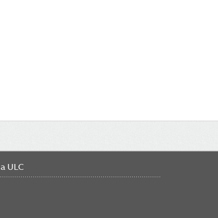
da ULC
FO
ME