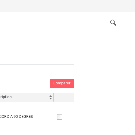
Quick
links
Search
Comparer
ription
CORD A 90 DEGRES