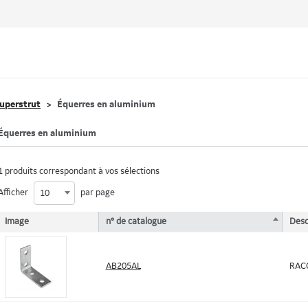
uperstrut
Équerres en aluminium
Équerres en aluminium
1 produits correspondant à vos sélections
Afficher
par page
10
Image
n° de catalogue
Desc
AB205AL
RAC