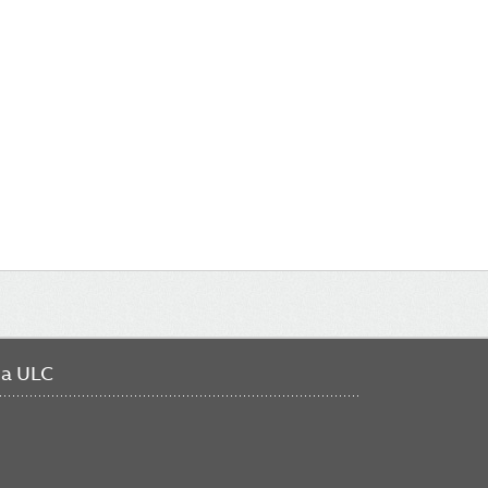
da ULC
FO
ME