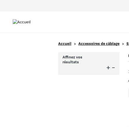
Header
Top
Main
Menu
navigation
Accueil
Accessoires de câblage
S
Affinez vos
résultats
+
–