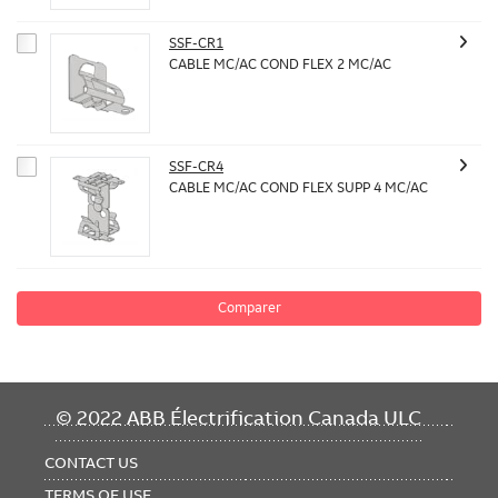
SSF-CR1
CABLE MC/AC COND FLEX 2 MC/AC
SSF-CR4
CABLE MC/AC COND FLEX SUPP 4 MC/AC
Comparer
FOOTER
© 2022 ABB Électrification Canada ULC
MENU
CONTACT US
TERMS OF USE