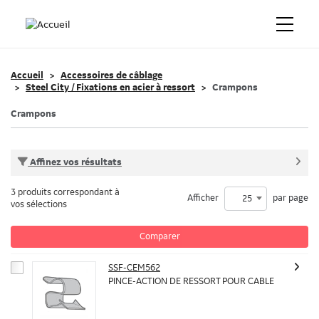
Accueil
Accessoires de câblage
Steel City / Fixations en acier à ressort
Crampons
Crampons
Affinez vos résultats
3 produits correspondant à
Afficher
par page
25
vos sélections
Comparer
SSF-CEM562
PINCE-ACTION DE RESSORT POUR CABLE