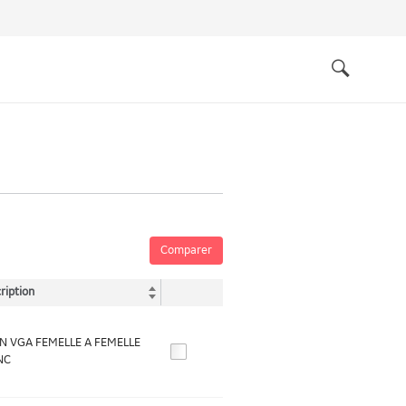
Quick
links
Search
Comparer
ription
N VGA FEMELLE A FEMELLE
NC