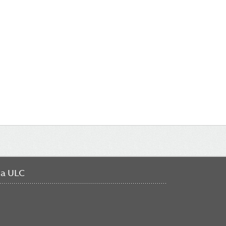
da ULC
FO
ME