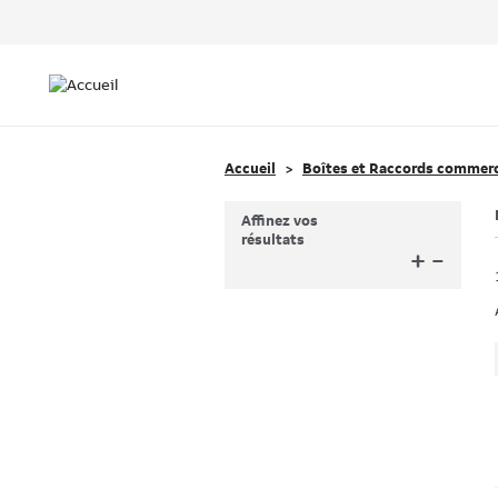
Header
Top
Main
Menu
navigation
Accueil
Boîtes et Raccords commer
Affinez vos
résultats
+
–